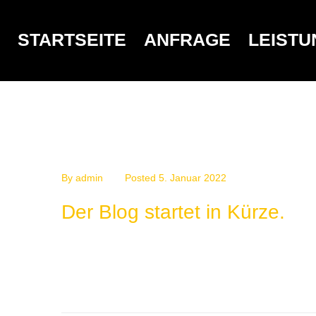
STARTSEITE
ANFRAGE
LEIST
By
admin
Posted
5. Januar 2022
Der Blog startet in Kürze.
MORE