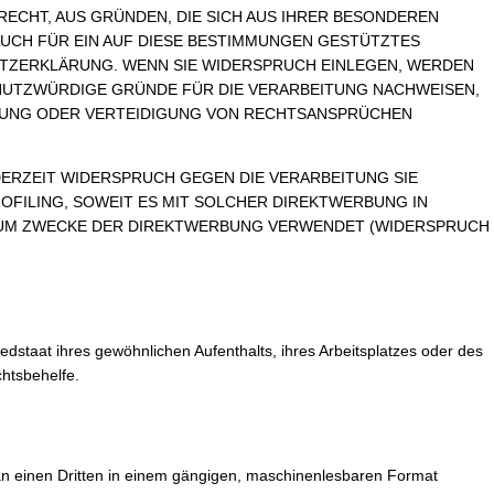
 RECHT, AUS GRÜNDEN, DIE SICH AUS IHRER BESONDEREN
AUCH FÜR EIN AUF DIESE BESTIMMUNGEN GESTÜTZTES
HUTZERKLÄRUNG. WENN SIE WIDERSPRUCH EINLEGEN, WERDEN
HUTZWÜRDIGE GRÜNDE FÜR DIE VERARBEITUNG NACHWEISEN,
ÜBUNG ODER VERTEIDIGUNG VON RECHTSANSPRÜCHEN
DERZEIT WIDERSPRUCH GEGEN DIE VERARBEITUNG SIE
FILING, SOWEIT ES MIT SOLCHER DIREKTWERBUNG IN
 ZUM ZWECKE DER DIREKTWERBUNG VERWENDET (WIDERSPRUCH
staat ihres gewöhnlichen Aufenthalts, ihres Arbeitsplatzes oder des
htsbehelfe.
er an einen Dritten in einem gängigen, maschinenlesbaren Format