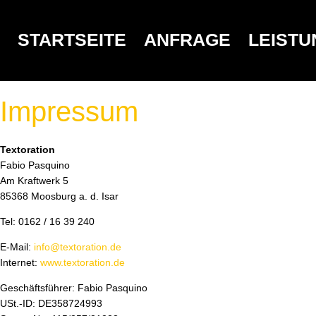
STARTSEITE
ANFRAGE
LEIST
Impressum
Textoration
Fabio Pasquino
Am Kraftwerk 5
85368 Moosburg a. d. Isar
Tel: 0162 / 16 39 240
E-Mail:
info@textoration.de
Internet:
www.textoration.de
Geschäftsführer: Fabio Pasquino
USt.-ID: DE358724993