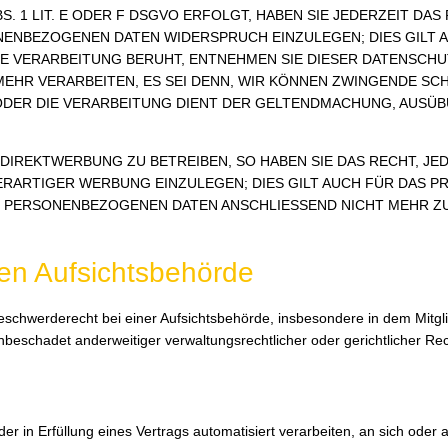
. 1 LIT. E ODER F DSGVO ERFOLGT, HABEN SIE JEDERZEIT DAS
NENBEZOGENEN DATEN WIDERSPRUCH EINZULEGEN; DIES GILT 
INE VERARBEITUNG BERUHT, ENTNEHMEN SIE DIESER DATENSC
EHR VERARBEITEN, ES SEI DENN, WIR KÖNNEN ZWINGENDE SC
N ODER DIE VERARBEITUNG DIENT DER GELTENDMACHUNG, AUS
IREKTWERBUNG ZU BETREIBEN, SO HABEN SIE DAS RECHT, JE
RTIGER WERBUNG EINZULEGEN; DIES GILT AUCH FÜR DAS PRO
RE PERSONENBEZOGENEN DATEN ANSCHLIESSEND NICHT MEHR
en Aufsichtsbehörde
chwerderecht bei einer Aufsichtsbehörde, insbesondere in dem Mitglied
eschadet anderweitiger verwaltungsrechtlicher oder gerichtlicher Rec
oder in Erfüllung eines Vertrags automatisiert verarbeiten, an sich od